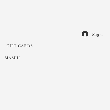
Mag-log I
GIFT CARDS
MAMILI