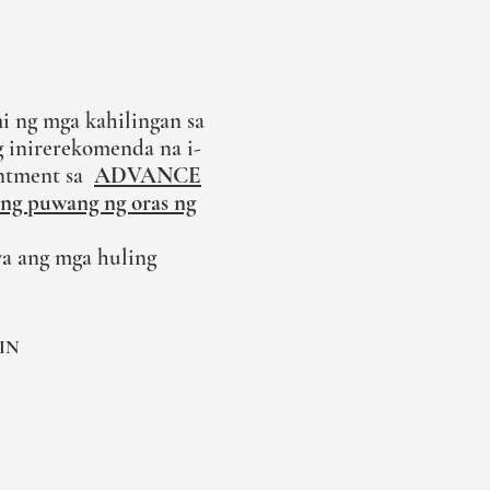
i ng mga kahilingan sa
 inirerekomenda na i-
ntment sa
ADVANCE
ong puwang ng oras ng
a ang mga huling
IN