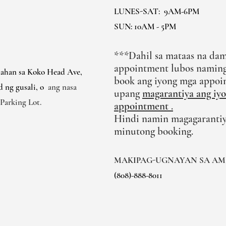
LUNES-SAT:
9AM-6PM
SUN: 10AM - 5PM
***Dahil sa mataas na dam
appointment lubos naming
dahan sa Koko Head Ave,
book ang iyong mga appoi
d ng gusali, o
ang nasa
upang
magarantiya ang iy
Parking Lot.
appointment
.
Hindi namin magagarantiy
minutong booking.
MAKIPAG-UGNAYAN SA AM
(808)-888-8011