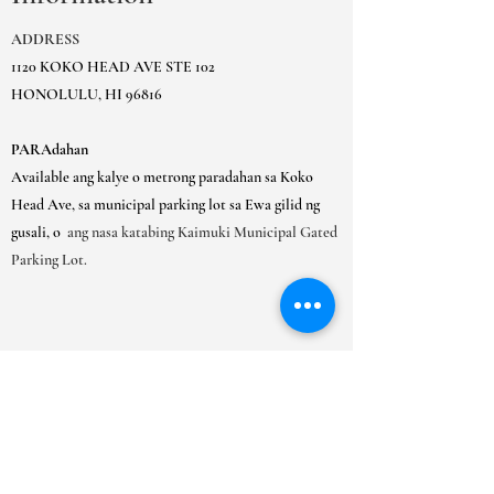
gastos. Ang pagbibigay ng tuwirang
iyong mga customer na maaari silang
impormasyon tungkol sa iyong patakaran
bumili nang may kumpiyansa.
ADDRESS
sa pagpapadala ay isang mahusay na paraan
1120 KOKO HEAD AVE STE 102
upang bumuo ng tiwala at tiyakin sa iyong
HONOLULU, HI 96816
mga customer na maaari silang bumili
mula sa iyo nang may kumpiyansa.
PARAdahan
Available ang kalye o metrong paradahan sa Koko
Head Ave, sa municipal parking lot sa Ewa gilid ng
gusali, o
ang nasa katabing Kaimuki Municipal Gated
Parking Lot.