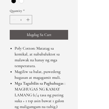
Quantity
*
Idagdag Sa Cart
Poly Cotton: Matatag sa
kemikal, at nababaluktot sa
malawak na hanay ng mga
temperatura.
Magiliw sa balat, puwedeng
hugasan at magagamit muli.
Mga Tagubilin sa Paghuhugas
:
MAGHUGAS NG KAMAY
LAMANG (1/4 tasa ng puting
suka + 1 tsp asin bawat 1 galon
ng maligamgam na tubig.)