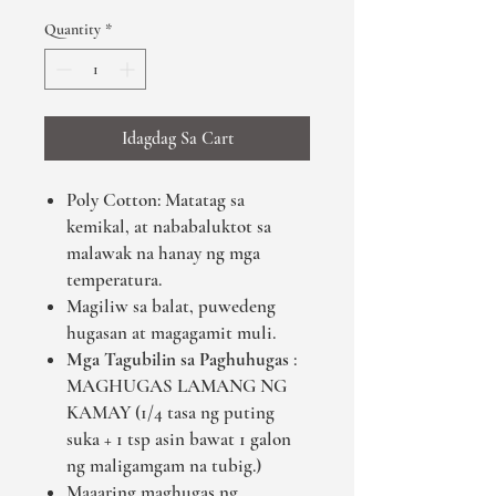
Quantity
*
Idagdag Sa Cart
Poly Cotton: Matatag sa
kemikal, at nababaluktot sa
malawak na hanay ng mga
temperatura.
Magiliw sa balat, puwedeng
hugasan at magagamit muli.
Mga Tagubilin sa Paghuhugas
:
MAGHUGAS LAMANG NG
KAMAY (1/4 tasa ng puting
suka + 1 tsp asin bawat 1 galon
ng maligamgam na tubig.)
Maaaring maghugas ng