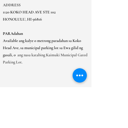
impormasyon tungkol sa iyong patakaran
bumili nang may kumpiyansa.
ADDRESS
sa pagpapadala ay isang mahusay na paraan
1120 KOKO HEAD AVE STE 102
upang bumuo ng tiwala at tiyakin sa iyong
HONOLULU, HI 96816
mga customer na maaari silang bumili
mula sa iyo nang may kumpiyansa.
PARAdahan
Available ang kalye o metrong paradahan sa Koko
Head Ave, sa municipal parking lot sa Ewa gilid ng
gusali, o
ang nasa katabing Kaimuki Municipal Gated
Parking Lot.