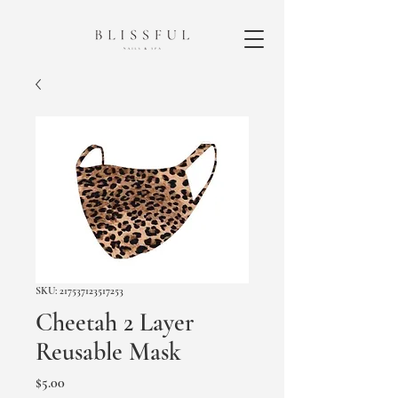
SKU: 217537123517253
Cheetah 2 Layer
Reusable Mask
Presyo
$5.00