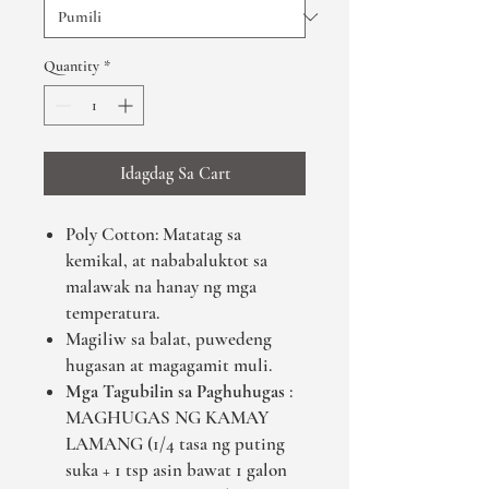
Quantity
*
Idagdag Sa Cart
Poly Cotton: Matatag sa
kemikal, at nababaluktot sa
malawak na hanay ng mga
temperatura.
Magiliw sa balat, puwedeng
hugasan at magagamit muli.
Mga Tagubilin sa Paghuhugas
:
MAGHUGAS NG KAMAY
LAMANG (1/4 tasa ng puting
suka + 1 tsp asin bawat 1 galon