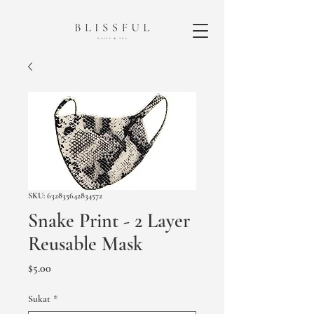
SKU: 632835642834572
Snake Print - 2 Layer
Reusable Mask
Presyo
$5.00
Sukat
*