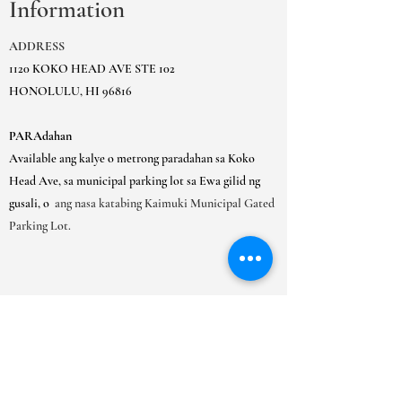
Information
paraan upang bumuo ng tiwala at tiyakin sa
gastos. Ang pagbibigay ng tuwirang
iyong mga customer na maaari silang
impormasyon tungkol sa iyong patakaran
bumili nang may kumpiyansa.
ADDRESS
sa pagpapadala ay isang mahusay na paraan
1120 KOKO HEAD AVE STE 102
upang bumuo ng tiwala at tiyakin sa iyong
HONOLULU, HI 96816
mga customer na maaari silang bumili
mula sa iyo nang may kumpiyansa.
PARAdahan
Available ang kalye o metrong paradahan sa Koko
Head Ave, sa municipal parking lot sa Ewa gilid ng
gusali, o
ang nasa katabing Kaimuki Municipal Gated
Parking Lot.